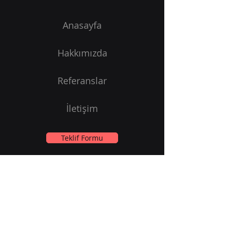
Anasayfa
Hakkımızda
Referanslar
İletişim
Teklif Formu
Bizden haberiniz olsun;
Email