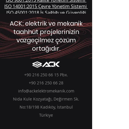
ISO 9001:2015 Kalite Yönetim Sistemi
ISO 14001:2015 Çevre Yönetim Sistemi
ISO 45001:2018 İş Sağlığı ve Güvenliği
Yönetim Sistemi
ACK; elektrik ve mekanik
taahhüt projelerinizin
vazgeçilmez çözüm
ortağıdır.
+90 216 250 66 15
Pbx.
+90 216 250 66 28
info@ackelektromekanik.com
Nida Kule Kozyatağı, Değirmen Sk.
No:18/198 Kadıköy, İstanbul
Türkiye